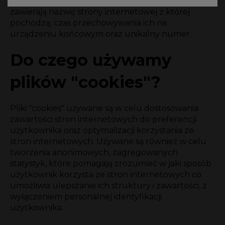
indywidualnych preferencji. "Cookies" zazwyczaj
zawierają nazwę strony internetowej z której
pochodzą, czas przechowywania ich na
urządzeniu końcowym oraz unikalny numer.
Do czego używamy
plików "cookies"?
Pliki "cookies" używane są w celu dostosowania
zawartości stron internetowych do preferencji
użytkownika oraz optymalizacji korzystania ze
stron internetowych. Używane są również w celu
tworzenia anonimowych, zagregowanych
statystyk, które pomagają zrozumieć w jaki sposób
użytkownik korzysta ze stron internetowych co
umożliwia ulepszanie ich struktury i zawartości, z
wyłączeniem personalnej identyfikacji
użytkownika.