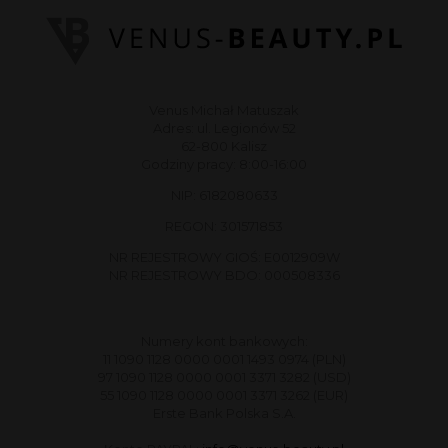
Venus Michał Matuszak
Adres: ul. Legionów 52
62-800 Kalisz
Godziny pracy: 8:00-16:00
NIP: 6182080633
REGON: 301571853
NR REJESTROWY GIOŚ: E0012909W
NR REJESTROWY BDO: 000508336
Numery kont bankowych:
11 1090 1128 0000 0001 1493 0974 (PLN)
97 1090 1128 0000 0001 3371 3282 (USD)
55 1090 1128 0000 0001 3371 3262 (EUR)
Erste Bank Polska S.A.