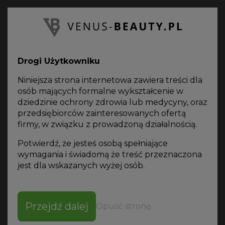
PL
Oferta
on-line
Drogi Użytkowniku
POLITYKA PLIKÓW COOKIES
Niniejsza strona internetowa zawiera treści dla
osób mających formalne wykształcenie w
VENUS BEAUTY
KONTAKT
POLITYKA PLIKÓW COOKIES
dziedzinie ochrony zdrowia lub medycyny, oraz
przedsiębiorców zainteresowanych ofertą
Czym są pliki "cookies"?
firmy, w związku z prowadzoną działalnością.
Potwierdź, że jesteś osobą spełniające
Poprzez pliki "cookies" należy rozumieć dane
wymagania i świadomą że treść przeznaczona
informatyczne, w szczególności pliki tekstowe,
jest dla wskazanych wyżej osób.
przechowywane w urządzeniach końcowych
użytkowników przeznaczone do korzystania ze
stron internetowych. Pliki te pozwalają rozpoznać
urządzenie użytkownika i odpowiednio wyświetlić
Przejdź dalej
Opuść stronę
stronę internetową dostosowaną do jego