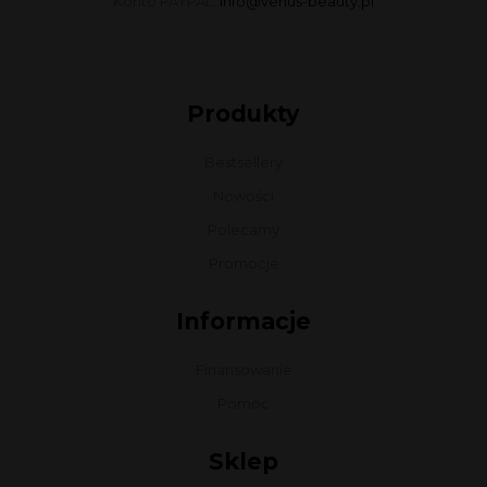
Konto PAYPAL:
info@venus-beauty.pl
Produkty
Bestsellery
Nowości
Polecamy
Promocje
Informacje
Finansowanie
Pomoc
Sklep