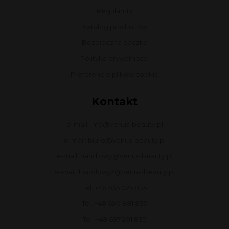
Regulamin
Katalog produktów
Bezpieczna paczka
Polityka prywatności
Preferencje plików cookie
Kontakt
e-mail: info@venus-beauty.pl
e-mail: biuro@venus-beauty.pl
e-mail: handlowy@venus-beauty.pl
e-mail: handlowy2@venus-beauty.pl
Tel. +48 535 025 835
Tel. +48 690 881 835
Tel. +48 697 201 835