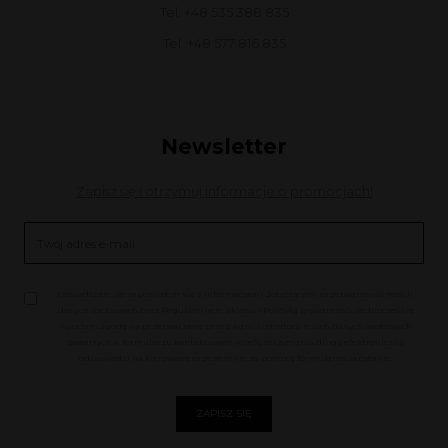
Tel. +48 535 388 835
Tel. +48 577 816 835
Newsletter
Zapisz się i otrzymuj informacje o promocjach!
Oświadczam, że zapoznałem się z informacjami dotyczącymi przetwarzania moich
danych osobowych oraz Regulaminem sklepu i Polityką prywatności. Jednocześnie
wyrażam zgodę na przetwarzane przez Administratora moich danych osobowych
zawartych w formularzu kontaktowym w celu otrzymania drogą elektroniczną
odpowiedzi na kierowane przeze mnie za pomocą formularza zapytanie.