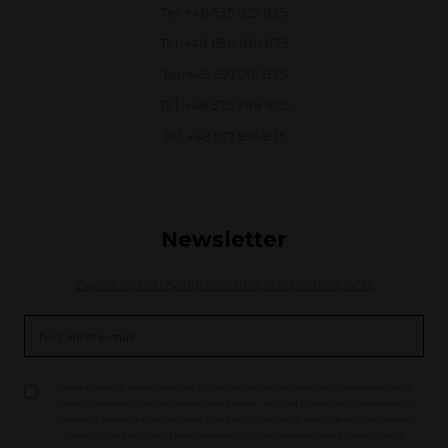
Tel. +48 535 025 835
Tel. +48 690 881 835
Tel. +48 697 201 835
Tel. +48 535 388 835
Tel. +48 577 816 835
Newsletter
Zapisz się i otrzymuj informacje o promocjach!
Oświadczam, że zapoznałem się z informacjami dotyczącymi przetwarzania moich
danych osobowych oraz Regulaminem sklepu i Polityką prywatności. Jednocześnie
wyrażam zgodę na przetwarzane przez Administratora moich danych osobowych
zawartych w formularzu kontaktowym w celu otrzymania drogą elektroniczną