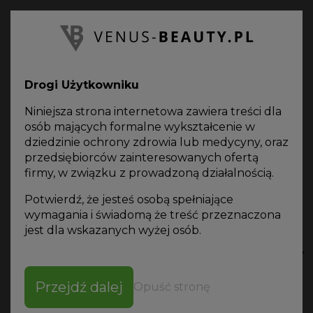
PL
Oferta
on-line
Drogi Użytkowniku
VENUS BEAUTY
KATALOG PRODUKTÓW
MEBLE KOSMETYCZNE
Niniejsza strona internetowa zawiera treści dla
FOTEL KOSMETYCZNY ELEKTRYCZNY PODOLOGICZNY
osób mających formalne wykształcenie w
SUPERNOVA
dziedzinie ochrony zdrowia lub medycyny, oraz
przedsiębiorców zainteresowanych ofertą
firmy, w związku z prowadzoną działalnością.
Potwierdź, że jesteś osobą spełniające
wymagania i świadomą że treść przeznaczona
Pobierz
specyfikację
jest dla wskazanych wyżej osób.
FOTEL KOSMETYCZNY
ELEKTRYCZNY
Przejdź dalej
Opuść stronę
PODOLOGICZNY