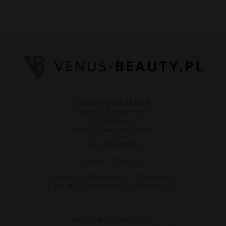
Venus Michał Matuszak
Adres: ul. Legionów 52
62-800 Kalisz
Godziny pracy: 8:00-16:00
NIP: 6182080633
REGON: 301571853
NR REJESTROWY GIOŚ: E0012909W
NR REJESTROWY BDO: 000508336
Numery kont bankowych: