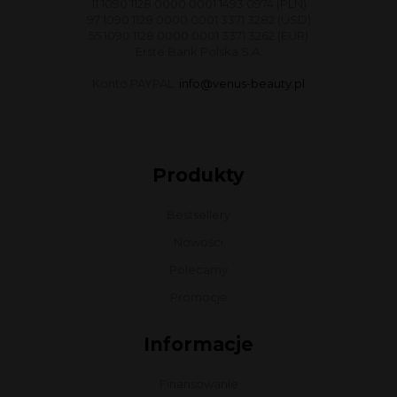
11 1090 1128 0000 0001 1493 0974 (PLN)
97 1090 1128 0000 0001 3371 3282 (USD)
55 1090 1128 0000 0001 3371 3262 (EUR)
Erste Bank Polska S.A.
Konto PAYPAL:
info@venus-beauty.pl
Produkty
Bestsellery
Nowości
Polecamy
Promocje
Informacje
Finansowanie