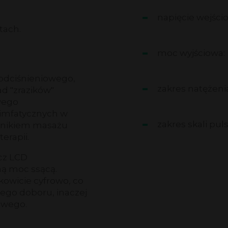
napięcie wejści
tach.
moc wyjściowa:
odciśnieniowego,
zakres natężeni
d "zrazików"
wego
limfatycznych w
zakres skali puls
dnikiem masażu
erapii.
cz LCD
ną moc ssącą.
kowicie cyfrowo, co
zego doboru, inaczej
owego.