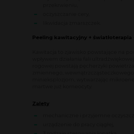
przekrwieniu,
oczyszczanie cery,
likwidacja zmarszczek.
Peeling kawitacyjny + światłoterapia 
Kawitacja to zjawisko powstające na po
wpływem działania fali ultradźwiękowej 
rogowej powstają pęcherzyki powietrza
zmiennego, wewnątrzcząsteczkowego c
minieksplozjom, wytwarzając mikroene
martwe już korneocyty.
Zalety
mechaniczne i przyjemne oczyszcza
urządzenie do pracy ciągłej,
3 rodzaje sterowania łopatką,