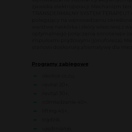
zjawiska elektroporacji. Mechanizm ten
TRANSDERMALNY SYSTEM TERAPEUTY
polegający na wprowadzaniu określonej
warstwę naskórka i skóry właściwej z 
optymalnego połączenia sonoterapii (s
impulsami prądowymi (jonoforeza). Me
stanowi doskonałą alternatywę dla mezo
Programy zabiegowe
okolice oczu,
revital 20+,
revital 30+,
odmładzanie 40+,
lifting 45+,
trądzik,
ujędrnianie,