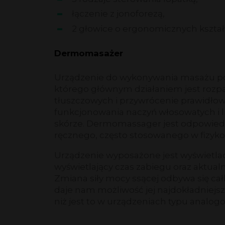
łączenie z jonoforezą,
2 głowice o ergonomicznych kształ
Dermomasażer
Urządzenie do wykonywania masażu p
którego głównym działaniem jest rozpa
tłuszczowych i przywrócenie prawidło
funkcjonowania naczyń włosowatych i 
skórze. Dermomassager jest odpowie
ręcznego, często stosowanego w fizykot
Urządzenie wyposażone jest wyświetla
wyświetlający czas zabiegu oraz aktual
Zmiana siły mocy ssącej odbywa się cał
daje nam możliwość jej najdokładniejs
niż jest to w urządzeniach typu analog