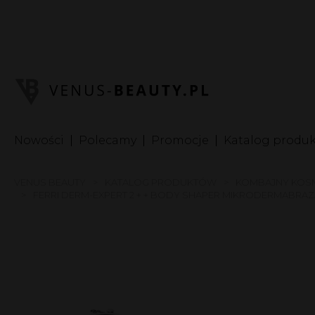
I
In
S
Nowości
Polecamy
Promocje
Katalog produ
VENUS BEAUTY
KATALOG PRODUKTÓW
KOMBAJNY KOS
FERRI DERM-EXPERT 2 + + BODY SHAPER MIKRODERMABRAZ