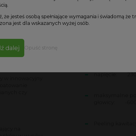
cią.
iamentowych o
czas pracy:
0
iśnienia. W efekcie
, że jesteś osobą spełniające wymagania i świadomą że t
ację podciśnieniem
ona jest dla wskazanych wyżej osób.
moc:
60 W
cz LCD
ną moc ssącą.
ź dalej
Opuść stronę
kowicie cyfrowo, co
bezpiecznik:
zego doboru, inaczej
owego.
napięcie:
230
y w innowacyjny
ploatowanie
ianych czy
maksymalne pod
głowicy:
-600
Peeling kawitacy
ający na
 skóry w wyniku