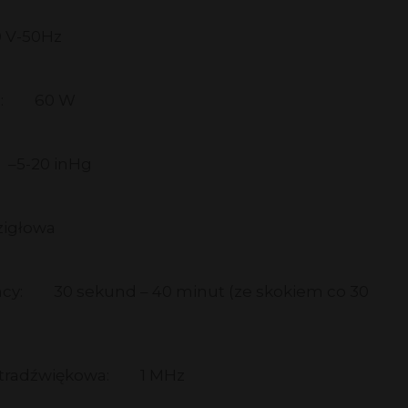
 V-50Hz
:
60 W
–5-20 inHg
zigłowa
cy:
30 sekund – 40 minut (ze skokiem co 30
ltradźwiękowa:
1 MHz