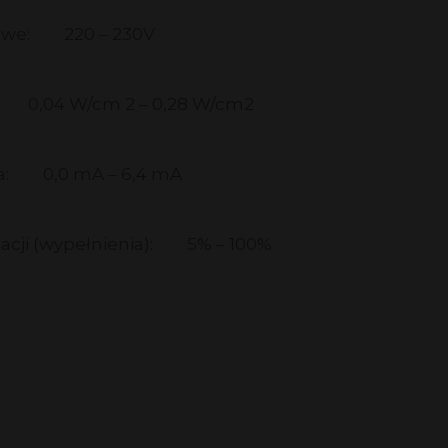
owe:
220 – 230V
0,04 W/cm 2 – 0,28 W/cm2
a:
0,0 mA – 6,4 mA
acji (wypełnienia):
5% – 100%