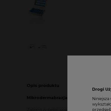
Opis produktu
Drogi U
Mikrodermabrazja diamentowa
Niniejsza
wykształc
Zabieg w pełni kontrolowanego złuszc
przedsię