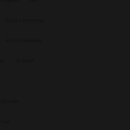
kolor czerwony
kolor niebieski
y:
+/- 6mA
-60 min
1,6A