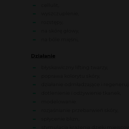
cellulit,
wyszczuplenie,
rozstępy,
na skórę głowy,
na bóle mięśni,
Działanie
błyskawiczny lifting twarzy,
poprawa kolorytu skóry,
działanie odmładzające i regeneruj
dotlenienie i odżywienie tkanek,
modelowanie.
rozjaśnianie przebarwień skóry,
spłycenie blizn,
stymulacja krążenia dzięki miejs