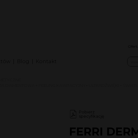
nfolinia: +48
folinia2: +4
erwis: +48 
Ofert
któw
Blog
Kontakt
METYCZNE
JA DIAMENTOWA + PEELING KAWITACYJNY+ ULTRADŹWIĘKI + ŚWIA
Pobierz
specyfikację
FERRI DERM