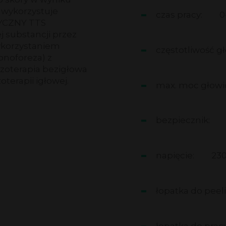
 wykorzystuje
czas pracy:
0
CZNY TTS
 substancji przez
wykorzystaniem
częstotliwość g
onoforeza) z
zoterapia bezigłowa
terapii igłowej.
max. moc głowi
bezpiecznik:
napięcie:
230
łopatka do peel
łopatka do pracy