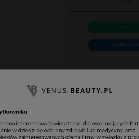
DODAJ DO KOS
WYBIERZ DOR
Dane techniczne
żytkowniku
 strona internetowa zawiera treści dla osób mających fo
Mikrodermabra
enie w dziedzinie ochrony zdrowia lub medycyny, oraz
zania warstwy
biorców zainteresowanych ofertą firmy, w związku z pr