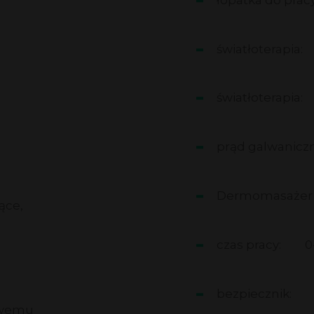
światłoterapia:
światłoterapia:
prąd galwaniczn
Dermomasażer
ące,
czas pracy:
0
bezpiecznik:
cowemu