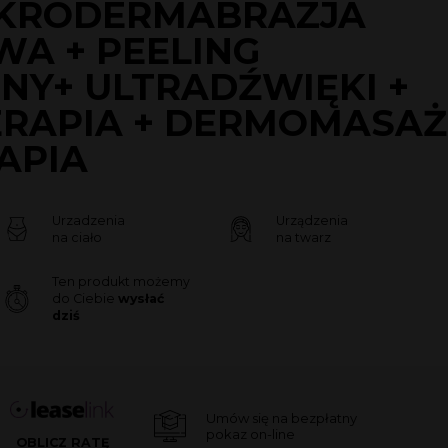
IKRODERMABRAZJA
A + PEELING
NY+ ULTRADŹWIĘKI +
RAPIA + DERMOMASAŻ
APIA
Urzadzenia
Urządzenia
na ciało
na twarz
Ten produkt możemy
do Ciebie
wysłać
dziś
Umów się na bezpłatny
pokaz on-line
OBLICZ RATĘ