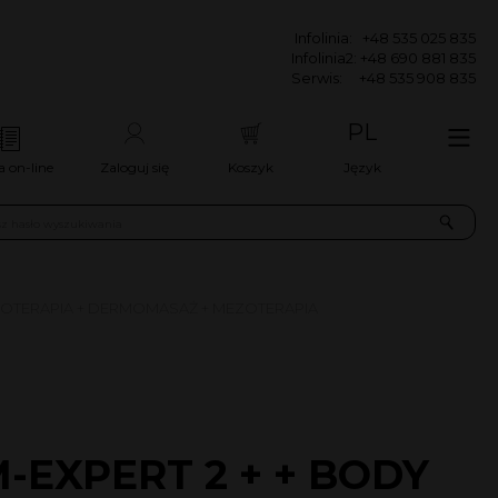
 535 025 835
8 690 881 835
535 908 835
PL
a on-line
Zaloguj się
Koszyk
Język
TŁOTERAPIA + DERMOMASAŻ + MEZOTERAPIA
-EXPERT 2 + + BODY