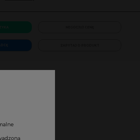
ZYKA
NEGOCJUJ CENĘ
ADCĘ
ZAPYTAJ O PRODUKT
rmalne
zja diamentowa
owadzoną