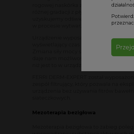
działalnoś
rogowej naskórka za pomocą głowic d
różnej gradacji z płynną regulacją podc
Potwierdź
uzyskujemy odświeżenie skóry i stymul
przeznacz
w procesie wytwarzania kolagenu.
Urządzenie wyposażone jest wyświetla
wyświetlający czas zabiegu oraz aktual
Przejd
Zmiana siły mocy ssącej odbywa się cał
daje nam możliwość jej najdokładniejs
niż jest to w urządzeniach typu analog
FERRI DERM-EXPERT został wyposażon
zespół filtrujący, który pozwala na eks
urządzenia bez używania fitrów bawełn
siateczkowych.
Mezoterapia bezigłowa
Mezoterapia bezigłowa to zabieg poleg
wprowadzaniu substancji aktywnych do