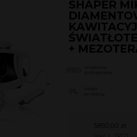
SHAPER M
DIAMENTOW
KAWITACYJ
ŚWIATŁOTE
+ MEZOTER
Urządzenia
profesjonalne
Polska
produkcja
5850,00
zł
Ilość:
+
-