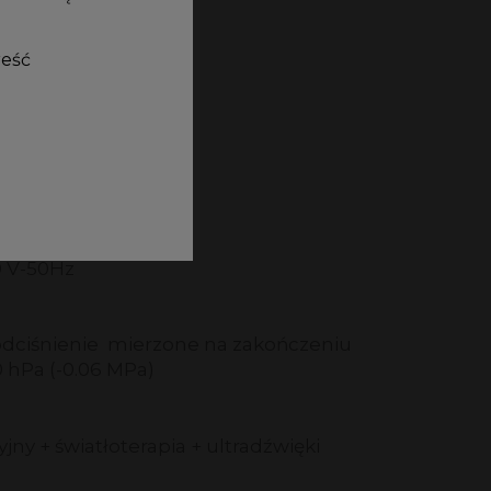
-30 min
reść
2A
 V-50Hz
ciśnienie mierzone na zakończeniu
 hPa (-0.06 MPa)
jny + światłoterapia + ultradźwięki