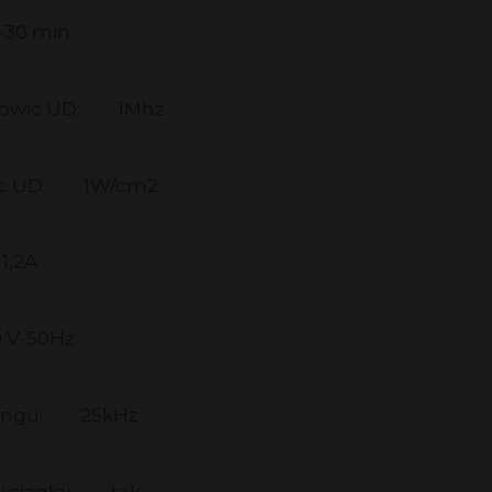
-30 min
łowic UD:
1Mhz
c UD:
1W/cm2
1,2A
 V-50Hz
ingu:
25kHz
 ciągłej:
tak