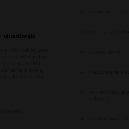
napięcie:
230
moc urządzenia
+ ultradźwięki
wierzchni skóry pod
podciśnienie:
i cieczy. W warstwie
, które w wyniku
iśnienia ulegają
Mezoterapia be
rgię, która usuwa
zakres czasu pra
sekund)
nie cery,
częstotliwość u