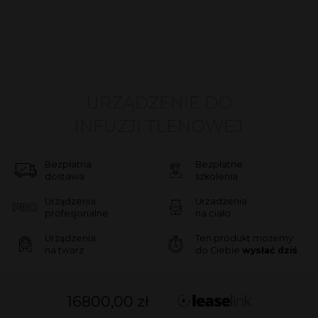
URZĄDZENIE DO
INFUZJI TLENOWEJ
Bezpłatna
Bezpłatne
dostawa
szkolenia
Urządzenia
Urzadzenia
profesjonalne
na ciało
Urządzenia
Ten produkt możemy
na twarz
do Ciebie
wysłać dziś
16800,00
zł