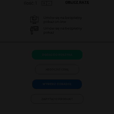
OBLICZ RATĘ
Ilość:
+
-
Umów się na bezpłatny
pokaz on-line
Umów się na bezpłatny
pokaz
DODAJ DO KOSZYKA
NEGOCJUJ CENĘ
WYBIERZ DORADCĘ
ZAPYTAJ O PRODUKT