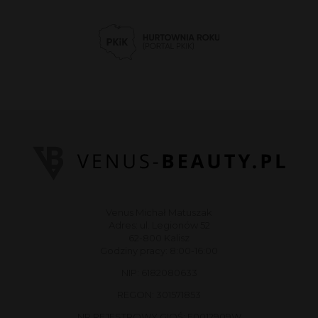
Venus Michał Matuszak
Adres: ul. Legionów 52
62-800 Kalisz
Godziny pracy: 8:00-16:00
NIP: 6182080633
REGON: 301571853
NR REJESTROWY GIOŚ: E0012909W