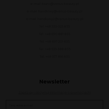
e-mail: biuro@venus-beauty.pl
e-mail: handlowy@venus-beauty.pl
e-mail: handlowy2@venus-beauty.pl
Tel. +48 535 025 835
Tel. +48 690 881 835
Tel. +48 697 201 835
Tel. +48 535 388 835
Tel. +48 577 816 835
Newsletter
Zapisz się i otrzymuj informacje o promocjach!