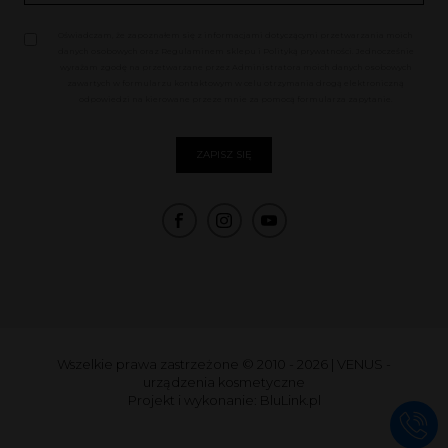
Oświadczam, że zapoznałem się z informacjami dotyczącymi przetwarzania moich
danych osobowych oraz Regulaminem sklepu i Polityką prywatności. Jednocześnie
wyrażam zgodę na przetwarzane przez Administratora moich danych osobowych
zawartych w formularzu kontaktowym w celu otrzymania drogą elektroniczną
odpowiedzi na kierowane przeze mnie za pomocą formularza zapytanie.
Wszelkie prawa zastrzeżone © 2010 - 2026
|
VENUS -
urządzenia kosmetyczne
Projekt i wykonanie:
BluLink.pl