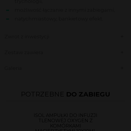
trychologii,
możliwość łączanie z innymi zabiegami,
natychmiastowy, bankietowy efekt.
+
Zwrot z inwestycji
+
Zestaw zawiera
+
Galeria
POTRZEBNE
DO ZABIEGU
ISOL AMPUŁKI DO INFUZJI
TLENOWEJ OXYGEN Z
KOMÓRKAMI