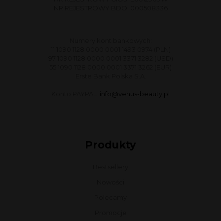
NR REJESTROWY BDO: 000508336
Numery kont bankowych:
11 1090 1128 0000 0001 1493 0974 (PLN)
97 1090 1128 0000 0001 3371 3282 (USD)
55 1090 1128 0000 0001 3371 3262 (EUR)
Erste Bank Polska S.A.
Konto PAYPAL:
info@venus-beauty.pl
Produkty
Bestsellery
Nowości
Polecamy
Promocje