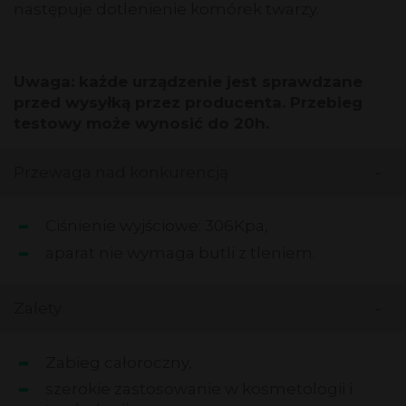
następuje dotlenienie komórek twarzy.
Uwaga: każde urządzenie jest sprawdzane
przed wysyłką przez producenta. Przebieg
testowy może wynosić do 20h.
-
Przewaga nad konkurencją
Ciśnienie wyjściowe: 306Kpa,
aparat nie wymaga butli z tleniem.
-
Zalety
Zabieg całoroczny,
szerokie zastosowanie w kosmetologii i