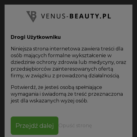
PL
Oferta
on-line
Drogi Użytkowniku
VENUS BEAUTY
KATALOG PRODUKTÓW
OXYBRAZJA / PEELING WODNO-TLENOWY
Niniejsza strona internetowa zawiera treści dla
POLDERMA HURACAN INFUZJA TLENOWA
osób mających formalne wykształcenie w
dziedzinie ochrony zdrowia lub medycyny, oraz
przedsiębiorców zainteresowanych ofertą
firmy, w związku z prowadzoną działalnością.
Potwierdź, że jesteś osobą spełniające
Pobierz
specyfikację
wymagania i świadomą że treść przeznaczona
jest dla wskazanych wyżej osób.
POLDERMA HURACAN
INFUZJA TLENOWA
Przejdź dalej
Opuść stronę