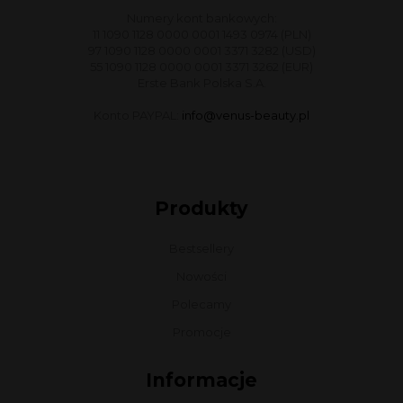
Numery kont bankowych:
11 1090 1128 0000 0001 1493 0974 (PLN)
97 1090 1128 0000 0001 3371 3282 (USD)
55 1090 1128 0000 0001 3371 3262 (EUR)
Erste Bank Polska S.A.
Konto PAYPAL:
info@venus-beauty.pl
Produkty
Bestsellery
Nowości
Polecamy
Promocje
Informacje