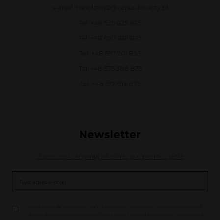
e-mail: handlowy2@venus-beauty.pl
Tel. +48 535 025 835
Tel. +48 690 881 835
Tel. +48 697 201 835
Tel. +48 535 388 835
Tel. +48 577 816 835
Newsletter
Zapisz się i otrzymuj informacje o promocjach!
Oświadczam, że zapoznałem się z informacjami dotyczącymi przetwarzania moich
danych osobowych oraz Regulaminem sklepu i Polityką prywatności. Jednocześnie