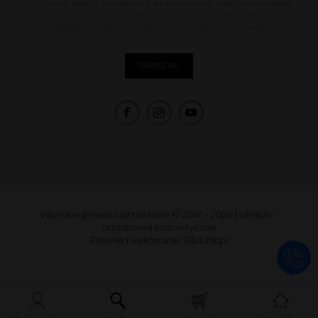
wyrażam zgodę na przetwarzane przez Administratora moich danych osobowych
zawartych w formularzu kontaktowym w celu otrzymania drogą elektroniczną
odpowiedzi na kierowane przeze mnie za pomocą formularza zapytanie.
Wszelkie prawa zastrzeżone © 2010 - 2026
|
VENUS -
urządzenia kosmetyczne
Projekt i wykonanie:
BluLink.pl