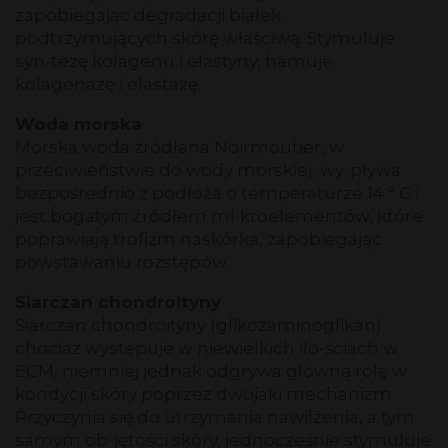
zapobiegając degradacji białek
podtrzymujących skórę właściwą. Stymuluje
syn-tezę kolagenu i elastyny, hamuje
kolagenazę i elastazę.
Woda morska
Morska woda źródlana Noirmoutier, w
przeciwieństwie do wody morskiej, wy-pływa
bezpośrednio z podłoża o temperaturze 14 ° C i
jest bogatym źródłem mi-kroelementów, które
poprawiają trofizm naskórka, zapobiegając
powstawaniu rozstępów.
Siarczan chondroityny
Siarczan chondroityny (glikozaminoglikan)
chociaż występuje w niewielkich ilo-ściach w
ECM, niemniej jednak odgrywa główną rolę w
kondycji skóry poprzez dwojaki mechanizm.
Przyczynia się do utrzymania nawilżenia, a tym
samym ob-jętości skóry, jednocześnie stymuluje