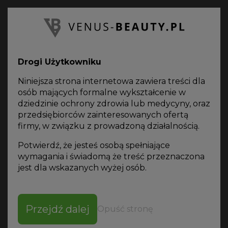
PL
Oferta
on-line
Drogi Użytkowniku
VENUS BEAUTY
STRONA GŁÓWNA
GLOBAL MESO STRETCH 10X5ML AMPUŁKI
Niniejsza strona internetowa zawiera treści dla
osób mających formalne wykształcenie w
dziedzinie ochrony zdrowia lub medycyny, oraz
przedsiębiorców zainteresowanych ofertą
firmy, w związku z prowadzoną działalnością.
Pobierz
Potwierdź, że jesteś osobą spełniające
specyfikację
wymagania i świadomą że treść przeznaczona
GLOBAL MESO
jest dla wskazanych wyżej osób.
STRETCH 10X5ML
AMPUŁKI
Przejdź dalej
Opuść stronę