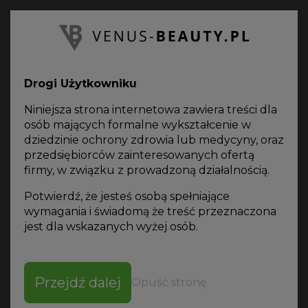
PL
Oferta
on-line
Drogi Użytkowniku
VENUS BEAUTY
KATALOG PRODUKTÓW
AKCESORIA
KOŃCÓWKA DO INFUZJI TLENOWEJ POLDERMA
Niniejsza strona internetowa zawiera treści dla
osób mających formalne wykształcenie w
dziedzinie ochrony zdrowia lub medycyny, oraz
przedsiębiorców zainteresowanych ofertą
firmy, w związku z prowadzoną działalnością.
Pobierz
Potwierdź, że jesteś osobą spełniające
specyfikację
wymagania i świadomą że treść przeznaczona
KOŃCÓWKA DO
jest dla wskazanych wyżej osób.
INFUZJI TLENOWEJ
POLDERMA
Przejdź dalej
Opuść stronę