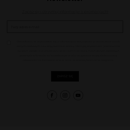
Zapisz się i otrzymuj informacje o promocjach!
Oświadczam, że zapoznałem się z informacjami dotyczącymi przetwarzania moich
danych osobowych oraz Regulaminem sklepu i Polityką prywatności. Jednocześnie
wyrażam zgodę na przetwarzane przez Administratora moich danych osobowych
zawartych w formularzu kontaktowym w celu otrzymania drogą elektroniczną
odpowiedzi na kierowane przeze mnie za pomocą formularza zapytanie.