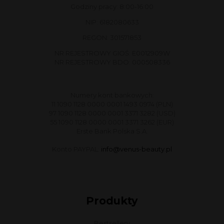
Godziny pracy: 8:00-16:00
NIP: 6182080633
REGON: 301571853
NR REJESTROWY GIOŚ: E0012909W
NR REJESTROWY BDO: 000508336
Numery kont bankowych:
11 1090 1128 0000 0001 1493 0974 (PLN)
97 1090 1128 0000 0001 3371 3282 (USD)
55 1090 1128 0000 0001 3371 3262 (EUR)
Erste Bank Polska S.A.
Konto PAYPAL:
info@venus-beauty.pl
Produkty
Bestsellery