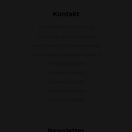
Kontakt
e-mail: info@venus-beauty.pl
e-mail: biuro@venus-beauty.pl
e-mail: handlowy@venus-beauty.pl
e-mail: handlowy2@venus-beauty.pl
Tel. +48 535 025 835
Tel. +48 690 881 835
Tel. +48 697 201 835
Tel. +48 535 388 835
Tel. +48 577 816 835
Newsletter