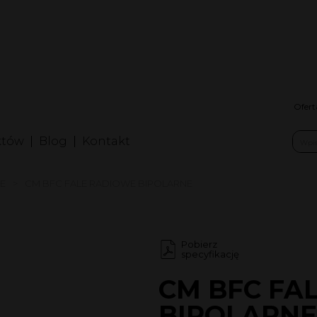
nfolinia: +48
folinia2: +4
erwis: +48 
Ofert
któw
Blog
Kontakt
E
CM BFC FALE RADIOWE BIPOLARNE
Pobierz
specyfikację
CM BFC FA
BIPOLARNE