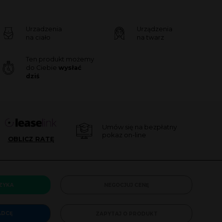
Urzadzenia
Urządzenia
na ciało
na twarz
Ten produkt możemy
do Ciebie
wysłać
dziś
Umów się na bezpłatny
pokaz on-line
OBLICZ RATĘ
ZYKA
NEGOCJUJ CENĘ
ADCĘ
ZAPYTAJ O PRODUKT