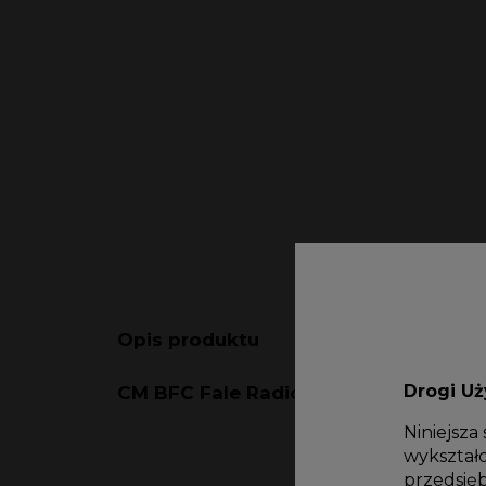
Opis produktu
Drogi U
CM BFC Fale Radiowe Bipolarne
Niniejsza
wykształc
przedsię