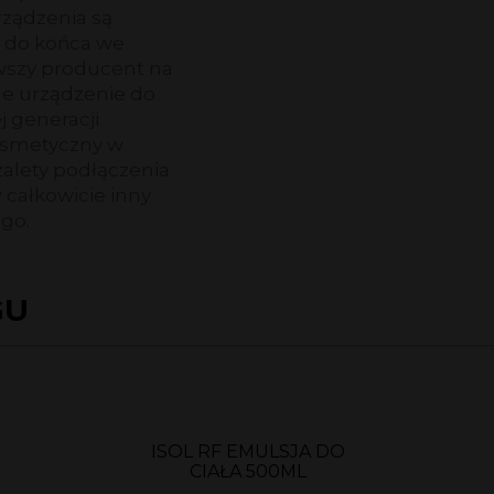
rządzenia są
 do końca we
rwszy producent na
tne urządzenie do
 generacji
osmetyczny w
zalety podłączenia
 całkowicie inny
ego.
GU
ISOL RF EMULSJA DO
CIAŁA 500ML