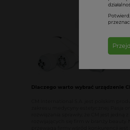
działalnoś
Potwierdź
przeznacz
Przejd
Dlaczego warto wybrać urządzenie 
CM International S.A. jest polskim pr
zakresu medycyny estetycznej. Pasja 
rozwiązania sprawiły, że CM jest jedną z
rozwijających się firm w branży beauty.
przewagą firmy wśród konkurencji jest