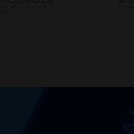
OSALUD SYMMED ELITE
CM BFC
ZEDAŻ EKSPOZYCJI
6500,0
,00
zł