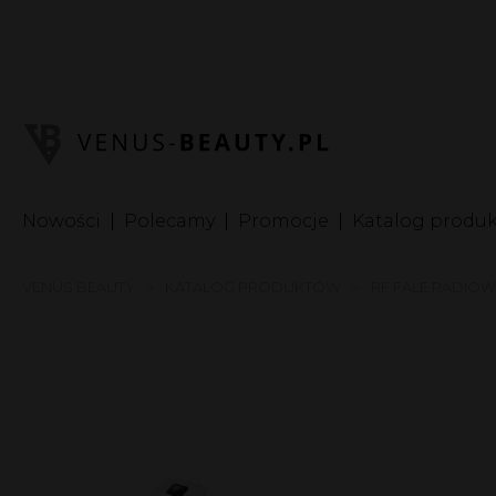
I
In
S
Nowości
Polecamy
Promocje
Katalog produ
VENUS BEAUTY
KATALOG PRODUKTÓW
RF FALE RADIOW