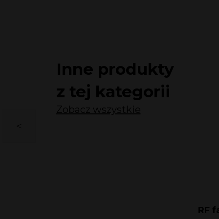
Inne produkty
z tej kategorii
Zobacz wszystkie
fale radiowe
RF f