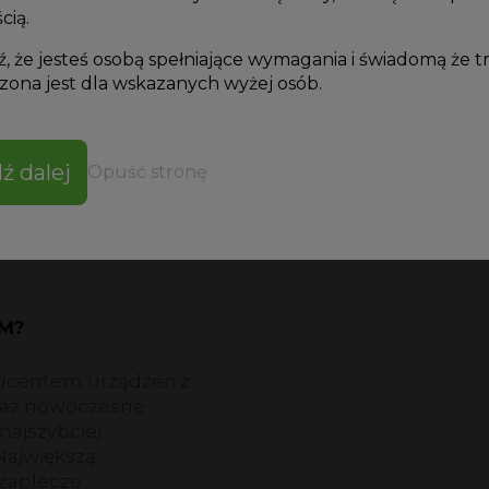
Napięcie:
22
cią.
, że jesteś osobą spełniające wymagania i świadomą że t
Pobór mocy:
ona jest dla wskazanych wyżej osób.
Wymiary:
46
ź dalej
Opuść stronę
CM?
oducentem urządzeń z
oraz nowoczesne
 najszybciej
 Największą
 zaplecze