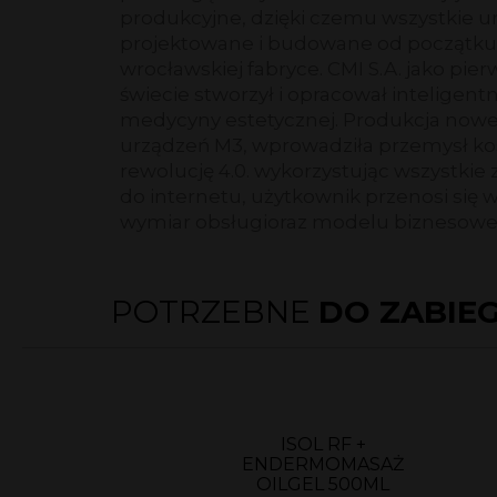
produkcyjne, dzięki czemu wszystkie u
projektowane i budowane od początku
wrocławskiej fabryce. CMI S.A. jako pie
świecie stworzył i opracował inteligen
medycyny estetycznej. Produkcja nowej
urządzeń M3, wprowadziła przemysł k
rewolucję 4.0. wykorzystując wszystkie 
do internetu, użytkownik przenosi się w
wymiar obsługioraz modelu biznesow
POTRZEBNE
DO ZABIE
ISOL RF +
ENDERMOMASAŻ
OILGEL 500ML