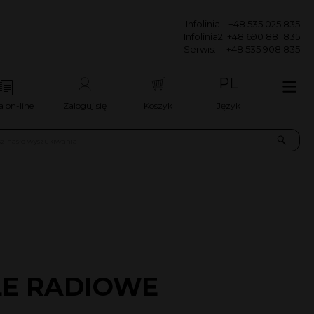
 535 025 835
8 690 881 835
535 908 835
PL
a on-line
Zaloguj się
Koszyk
Język
LE RADIOWE