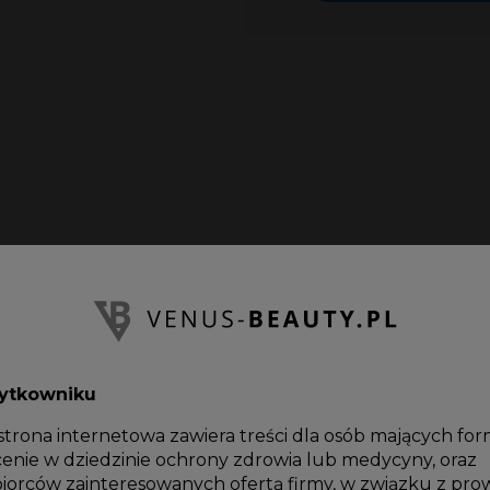
Dane techniczne
żytkowniku
Częstotliwość :
 strona internetowa zawiera treści dla osób mających fo
enie w dziedzinie ochrony zdrowia lub medycyny, oraz
biorców zainteresowanych ofertą firmy, w związku z pr