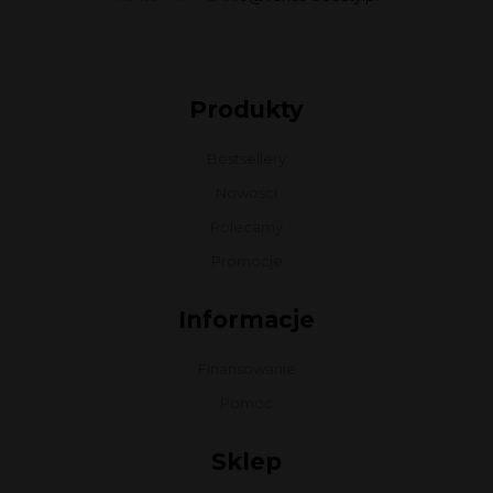
Produkty
Bestsellery
Nowości
Polecamy
Promocje
Informacje
Finansowanie
Pomoc
Sklep