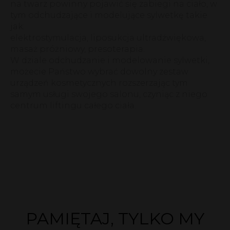
na twarz powinny pojawić się zabiegi na ciało, w
tym odchudzające i modelujące sylwetkę takie
jak:
elektrostymulacja, liposukcja ultradźwiękowa,
masaż próżniowy, presoterapia.
W dziale odchudzanie i modelowanie sylwetki,
możecie Państwo wybrać dowolny zestaw
urządzeń kosmetycznych rozszerzając tym
samym usługi swojego salonu, czyniąc z niego
centrum liftingu całego ciała.
PAMIĘTAJ, TYLKO MY