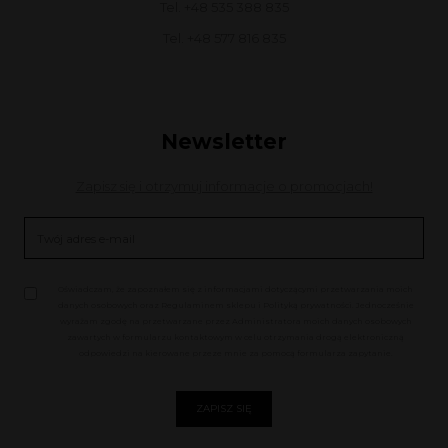
Tel. +48 535 388 835
Tel. +48 577 816 835
Newsletter
Zapisz się i otrzymuj informacje o promocjach!
Oświadczam, że zapoznałem się z informacjami dotyczącymi przetwarzania moich
danych osobowych oraz Regulaminem sklepu i Polityką prywatności. Jednocześnie
wyrażam zgodę na przetwarzane przez Administratora moich danych osobowych
zawartych w formularzu kontaktowym w celu otrzymania drogą elektroniczną
odpowiedzi na kierowane przeze mnie za pomocą formularza zapytanie.