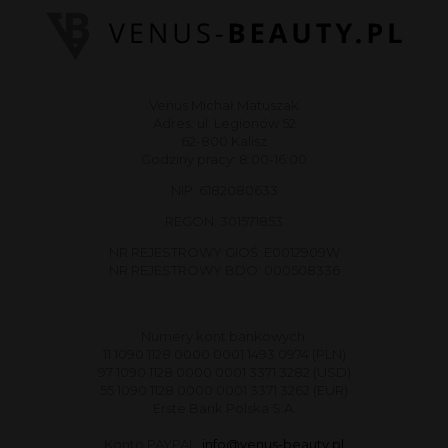
Venus Michał Matuszak
Adres: ul. Legionów 52
62-800 Kalisz
Godziny pracy: 8:00-16:00
NIP: 6182080633
REGON: 301571853
NR REJESTROWY GIOŚ: E0012909W
NR REJESTROWY BDO: 000508336
Numery kont bankowych:
11 1090 1128 0000 0001 1493 0974 (PLN)
97 1090 1128 0000 0001 3371 3282 (USD)
55 1090 1128 0000 0001 3371 3262 (EUR)
Erste Bank Polska S.A.
Konto PAYPAL:
info@venus-beauty.pl