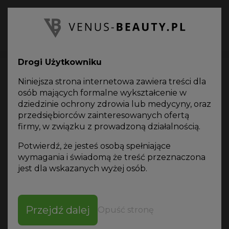
PL
Oferta
on-line
Drogi Użytkowniku
Niniejsza strona internetowa zawiera treści dla
osób mających formalne wykształcenie w
dziedzinie ochrony zdrowia lub medycyny, oraz
przedsiębiorców zainteresowanych ofertą
Odchudzanie i
firmy, w związku z prowadzoną działalnością.
modelowanie
Potwierdź, że jesteś osobą spełniające
wymagania i świadomą że treść przeznaczona
jest dla wskazanych wyżej osób.
SORTUJ WG
Przejdź dalej
Opuść stronę