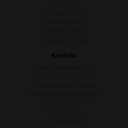
Regulamin
Katalog produktów
Bezpieczna paczka
Polityka prywatności
Preferencje plików cookie
Kontakt
e-mail: info@venus-beauty.pl
e-mail: biuro@venus-beauty.pl
e-mail: handlowy@venus-beauty.pl
e-mail: handlowy2@venus-beauty.pl
Tel. +48 535 025 835
Tel. +48 690 881 835
Tel. +48 697 201 835