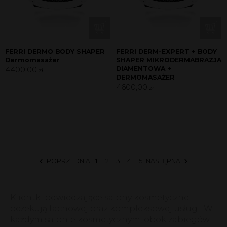
FERRI DERMO BODY SHAPER
FERRI DERM-EXPERT + BODY
Dermomasażer
SHAPER MIKRODERMABRAZJA
4400,00
DIAMENTOWA +
zł
DERMOMASAŻER
4600,00
zł
POPRZEDNIA
1
2
3
4
5
NASTĘPNA
Klientki odwiedzające salony kosmetyczne
oczekują fachowej oraz kompleksowej usługi. W
każdym salonie kosmetycznym, obok zabiegów