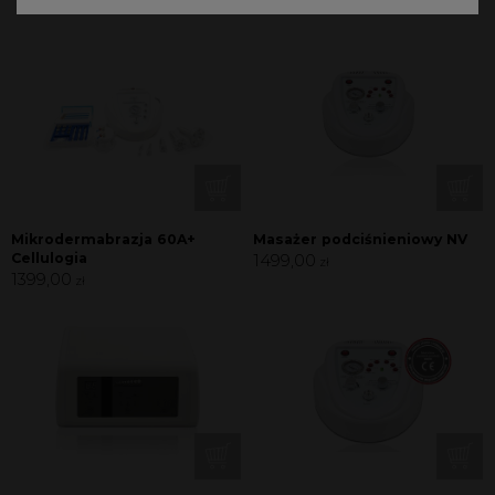
Mikrodermabrazja 60A+
Masażer podciśnieniowy NV
Cellulogia
1499,00
zł
1399,00
zł