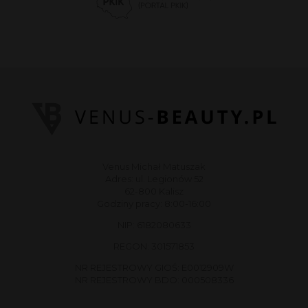
Venus Michał Matuszak
Adres: ul. Legionów 52
62-800 Kalisz
Godziny pracy: 8:00-16:00
NIP: 6182080633
REGON: 301571853
NR REJESTROWY GIOŚ: E0012909W
NR REJESTROWY BDO: 000508336