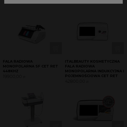
FALA RADIOWA
ITALBEAUTY KOSMETYCZNA
MONOPOLARNA SF CET RET
FALA RADIOWA
448KHZ
MONOPOLARNA INDUKCYJNA I
19900,00
POJEMNOŚCIOWA CET RET
zł
42800,00
zł