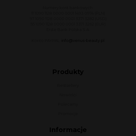
Numery kont bankowych:
11 1090 1128 0000 0001 1493 0974 (PLN)
97 1090 1128 0000 0001 3371 3282 (USD)
55 1090 1128 0000 0001 3371 3262 (EUR)
Erste Bank Polska S.A.
Konto PAYPAL:
info@venus-beauty.pl
Produkty
Bestsellery
Nowości
Polecamy
Promocje
Informacje