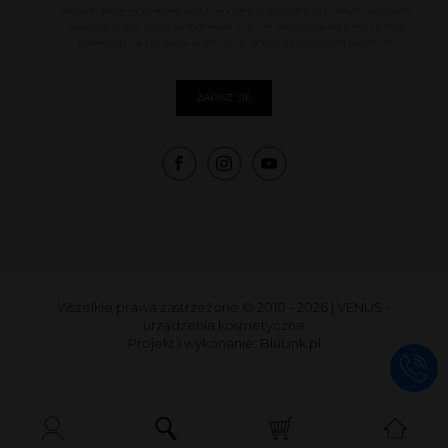
wyrażam zgodę na przetwarzane przez Administratora moich danych osobowych
zawartych w formularzu kontaktowym w celu otrzymania drogą elektroniczną
odpowiedzi na kierowane przeze mnie za pomocą formularza zapytanie.
Wszelkie prawa zastrzeżone © 2010 - 2026
|
VENUS -
urządzenia kosmetyczne
Projekt i wykonanie:
BluLink.pl