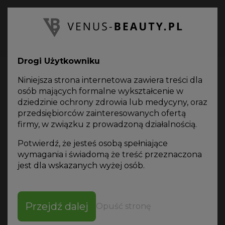
PL
Oferta
on-line
Drogi Użytkowniku
Niniejsza strona internetowa zawiera treści dla
osób mających formalne wykształcenie w
dziedzinie ochrony zdrowia lub medycyny, oraz
przedsiębiorców zainteresowanych ofertą
Fale radiowe
firmy, w związku z prowadzoną działalnością.
monopolarne
Potwierdź, że jesteś osobą spełniające
wymagania i świadomą że treść przeznaczona
jest dla wskazanych wyżej osób.
SORTUJ WG
Przejdź dalej
Opuść stronę