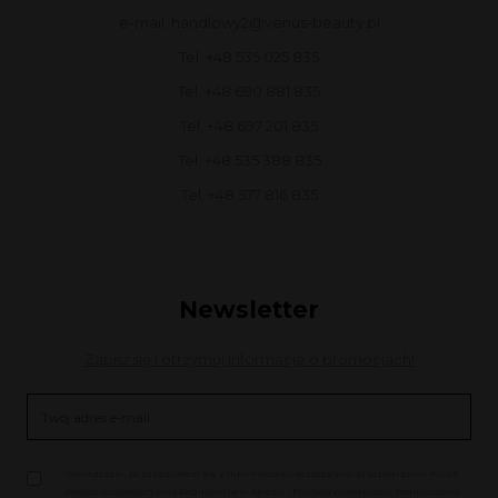
e-mail: handlowy2@venus-beauty.pl
Tel. +48 535 025 835
Tel. +48 690 881 835
Tel. +48 697 201 835
Tel. +48 535 388 835
Tel. +48 577 816 835
Newsletter
Zapisz się i otrzymuj informacje o promocjach!
Oświadczam, że zapoznałem się z informacjami dotyczącymi przetwarzania moich
danych osobowych oraz Regulaminem sklepu i Polityką prywatności. Jednocześnie