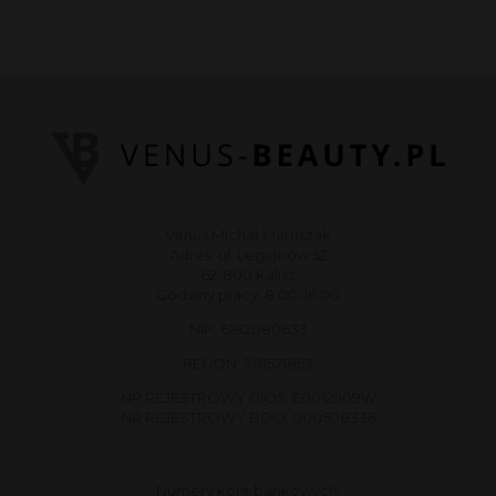
Venus Michał Matuszak
Adres: ul. Legionów 52
62-800 Kalisz
Godziny pracy: 8:00-16:00
NIP: 6182080633
REGON: 301571853
NR REJESTROWY GIOŚ: E0012909W
NR REJESTROWY BDO: 000508336
Numery kont bankowych: