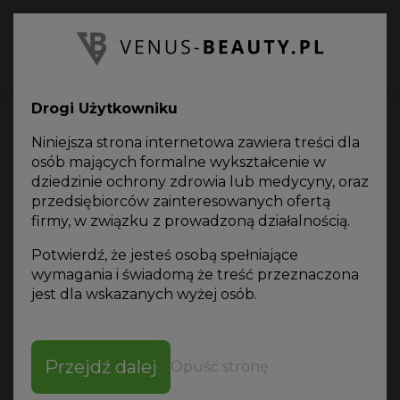
PL
Oferta
on-line
Drogi Użytkowniku
Niniejsza strona internetowa zawiera treści dla
osób mających formalne wykształcenie w
dziedzinie ochrony zdrowia lub medycyny, oraz
przedsiębiorców zainteresowanych ofertą
Akcesoria
firmy, w związku z prowadzoną działalnością.
Potwierdź, że jesteś osobą spełniające
wymagania i świadomą że treść przeznaczona
jest dla wskazanych wyżej osób.
SORTUJ WG
Przejdź dalej
Opuść stronę