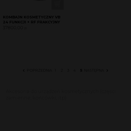
KOMBAJN KOSMETYCZNY VB
24 FUNKCJI + RF FRAKCYJNY
37800,00
zł
POPRZEDNIA
1
2
3
4
5
NASTĘPNA
Akcesoria do urządzeń kosmetycznych (części
zamienne, końcówki, itp)