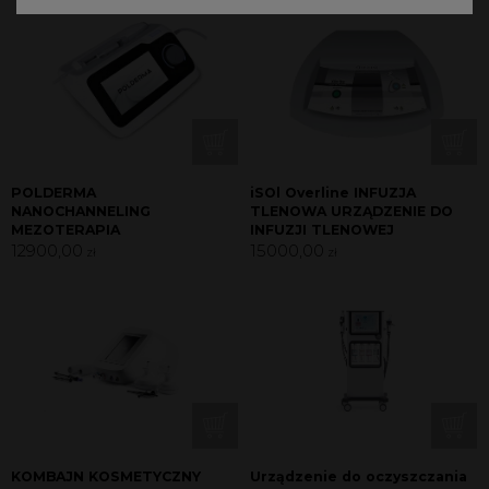
POLDERMA
iSOl Overline INFUZJA
NANOCHANNELING
TLENOWA URZĄDZENIE DO
MEZOTERAPIA
INFUZJI TLENOWEJ
12900,00
15000,00
zł
zł
KOMBAJN KOSMETYCZNY
Urządzenie do oczyszczania