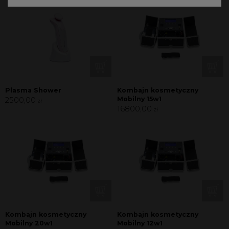
Plasma Shower
Kombajn kosmetyczny
2500,00
Mobilny 15w1
zł
16800,00
zł
Kombajn kosmetyczny
Kombajn kosmetyczny
Mobilny 20w1
Mobilny 12w1