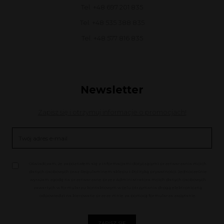
Tel. +48 697 201 835
Tel. +48 535 388 835
Tel. +48 577 816 835
Newsletter
Zapisz się i otrzymuj informacje o promocjach!
Oświadczam, że zapoznałem się z informacjami dotyczącymi przetwarzania moich
danych osobowych oraz Regulaminem sklepu i Polityką prywatności. Jednocześnie
wyrażam zgodę na przetwarzane przez Administratora moich danych osobowych
zawartych w formularzu kontaktowym w celu otrzymania drogą elektroniczną
odpowiedzi na kierowane przeze mnie za pomocą formularza zapytanie.