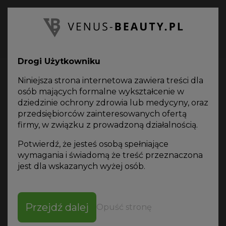
PL
Oferta
on-line
Drogi Użytkowniku
Niniejsza strona internetowa zawiera treści dla
osób mających formalne wykształcenie w
dziedzinie ochrony zdrowia lub medycyny, oraz
przedsiębiorców zainteresowanych ofertą
Katalog produktów
firmy, w związku z prowadzoną działalnością.
Potwierdź, że jesteś osobą spełniające
wymagania i świadomą że treść przeznaczona
jest dla wskazanych wyżej osób.
SORTUJ WG
Przejdź dalej
Opuść stronę