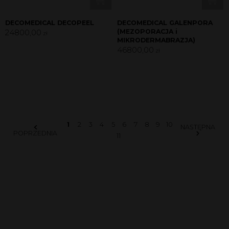
DECOMEDICAL DECOPEEL
DECOMEDICAL GALENPORA
24800,00
(MEZOPORACJA i
zł
MIKRODERMABRAZJA)
46800,00
zł
1
2
3
4
5
6
7
8
9
10
NASTĘPNA
POPRZEDNIA
11