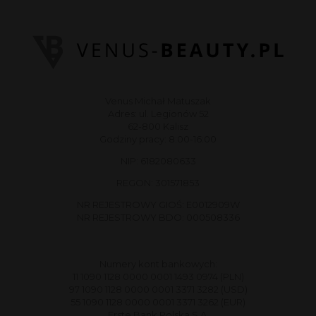
Venus Michał Matuszak
Adres: ul. Legionów 52
62-800 Kalisz
Godziny pracy: 8:00-16:00
NIP: 6182080633
REGON: 301571853
NR REJESTROWY GIOŚ: E0012909W
NR REJESTROWY BDO: 000508336
Numery kont bankowych:
11 1090 1128 0000 0001 1493 0974 (PLN)
97 1090 1128 0000 0001 3371 3282 (USD)
55 1090 1128 0000 0001 3371 3262 (EUR)
Erste Bank Polska S.A.