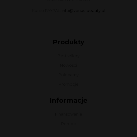
Konto PAYPAL:
info@venus-beauty.pl
Produkty
Bestsellery
Nowości
Polecamy
Promocje
Informacje
Finansowanie
Pomoc