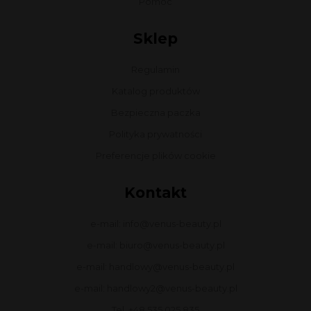
Pomoc
Sklep
Regulamin
Katalog produktów
Bezpieczna paczka
Polityka prywatności
Preferencje plików cookie
Kontakt
e-mail: info@venus-beauty.pl
e-mail: biuro@venus-beauty.pl
e-mail: handlowy@venus-beauty.pl
e-mail: handlowy2@venus-beauty.pl
Tel. +48 535 025 835