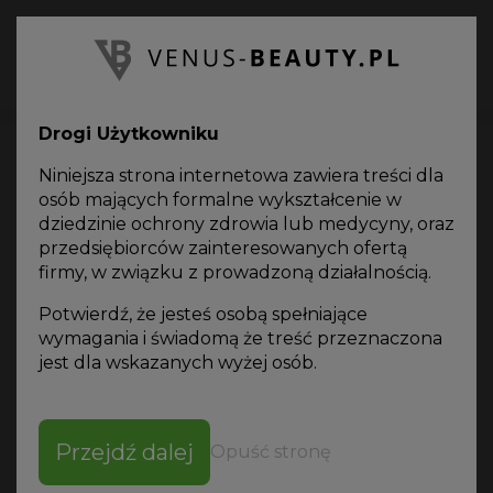
PL
Oferta
on-line
Drogi Użytkowniku
Niniejsza strona internetowa zawiera treści dla
osób mających formalne wykształcenie w
dziedzinie ochrony zdrowia lub medycyny, oraz
przedsiębiorców zainteresowanych ofertą
Katalog produktów
firmy, w związku z prowadzoną działalnością.
Potwierdź, że jesteś osobą spełniające
wymagania i świadomą że treść przeznaczona
jest dla wskazanych wyżej osób.
SORTUJ WG
Przejdź dalej
Opuść stronę