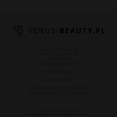
Venus Michał Matuszak
Adres: ul. Legionów 52
62-800 Kalisz
Godziny pracy: 8:00-16:00
NIP: 6182080633
REGON: 301571853
NR REJESTROWY GIOŚ: E0012909W
NR REJESTROWY BDO: 000508336
Numery kont bankowych:
11 1090 1128 0000 0001 1493 0974 (PLN)