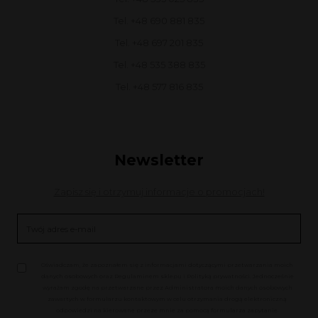
Tel. +48 690 881 835
Tel. +48 697 201 835
Tel. +48 535 388 835
Tel. +48 577 816 835
Newsletter
Zapisz się i otrzymuj informacje o promocjach!
Oświadczam, że zapoznałem się z informacjami dotyczącymi przetwarzania moich
danych osobowych oraz Regulaminem sklepu i Polityką prywatności. Jednocześnie
wyrażam zgodę na przetwarzane przez Administratora moich danych osobowych
zawartych w formularzu kontaktowym w celu otrzymania drogą elektroniczną
odpowiedzi na kierowane przeze mnie za pomocą formularza zapytanie.