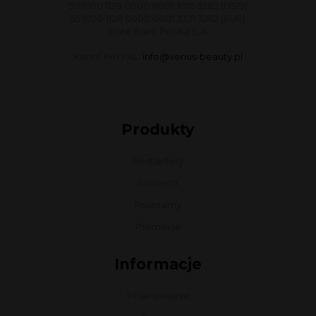
97 1090 1128 0000 0001 3371 3282 (USD)
55 1090 1128 0000 0001 3371 3262 (EUR)
Erste Bank Polska S.A.
Konto PAYPAL:
info@venus-beauty.pl
Produkty
Bestsellery
Nowości
Polecamy
Promocje
Informacje
Finansowanie