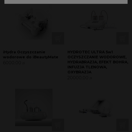
iHydra Oczyszczanie
HYDROTEC ULTRA 5w1
wodorowe do iBeautyMate
OCZYSZCZANIE WODOROWE,
6000,00
HYDRABRAZJA, EFEKT BOHRA,
zł
INFUZJA TLENOWA,
OXYBRAZJA
20000,00
zł