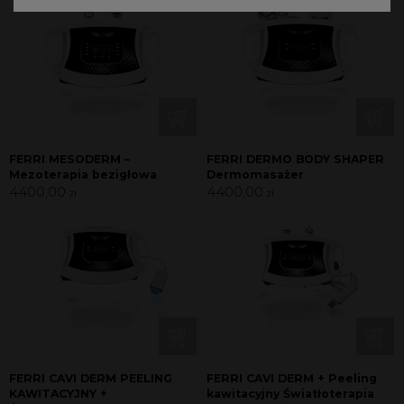
FERRI MESODERM –
FERRI DERMO BODY SHAPER
Mezoterapia bezigłowa
Dermomasażer
4400,00
4400,00
zł
zł
FERRI CAVI DERM PEELING
FERRI CAVI DERM + Peeling
KAWITACYJNY +
kawitacyjny Światłoterapia