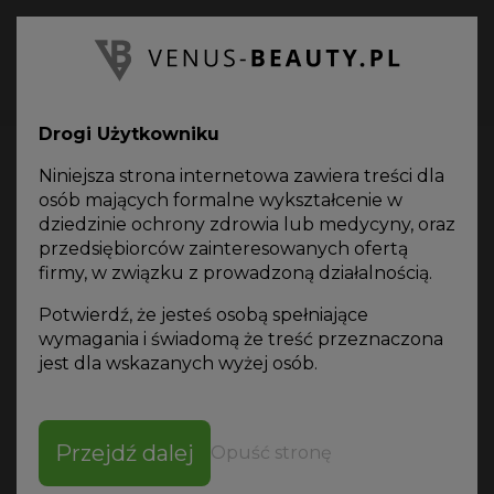
PL
Oferta
on-line
Drogi Użytkowniku
Niniejsza strona internetowa zawiera treści dla
osób mających formalne wykształcenie w
dziedzinie ochrony zdrowia lub medycyny, oraz
przedsiębiorców zainteresowanych ofertą
Katalog produktów
firmy, w związku z prowadzoną działalnością.
Potwierdź, że jesteś osobą spełniające
wymagania i świadomą że treść przeznaczona
jest dla wskazanych wyżej osób.
SORTUJ WG
Przejdź dalej
Opuść stronę