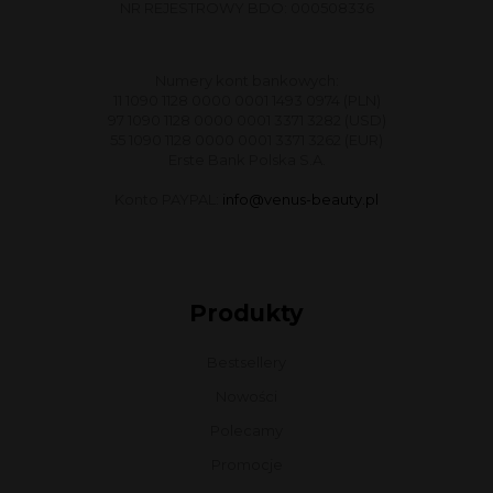
NR REJESTROWY BDO: 000508336
Numery kont bankowych:
11 1090 1128 0000 0001 1493 0974 (PLN)
97 1090 1128 0000 0001 3371 3282 (USD)
55 1090 1128 0000 0001 3371 3262 (EUR)
Erste Bank Polska S.A.
Konto PAYPAL:
info@venus-beauty.pl
Produkty
Bestsellery
Nowości
Polecamy
Promocje