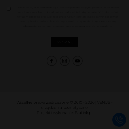
Oświadczam, że zapoznałem się z informacjami dotyczącymi przetwarzania moich
danych osobowych oraz Regulaminem sklepu i Polityką prywatności. Jednocześnie
wyrażam zgodę na przetwarzane przez Administratora moich danych osobowych
zawartych w formularzu kontaktowym w celu otrzymania drogą elektroniczną
odpowiedzi na kierowane przeze mnie za pomocą formularza zapytanie.
Wszelkie prawa zastrzeżone © 2010 - 2026
|
VENUS -
urządzenia kosmetyczne
Projekt i wykonanie:
BluLink.pl