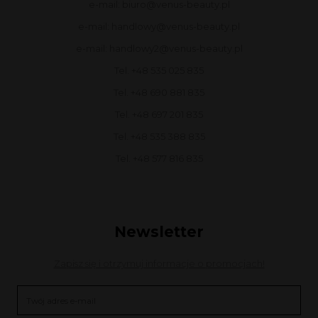
e-mail: biuro@venus-beauty.pl
e-mail: handlowy@venus-beauty.pl
e-mail: handlowy2@venus-beauty.pl
Tel. +48 535 025 835
Tel. +48 690 881 835
Tel. +48 697 201 835
Tel. +48 535 388 835
Tel. +48 577 816 835
Newsletter
Zapisz się i otrzymuj informacje o promocjach!