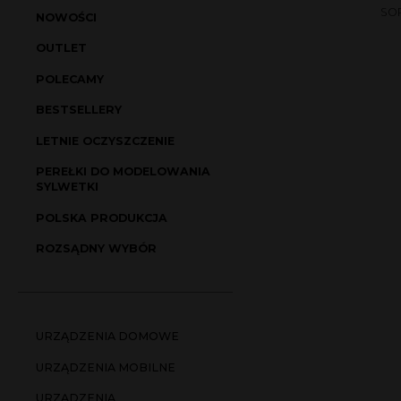
SO
NOWOŚCI
OUTLET
POLECAMY
BESTSELLERY
LETNIE OCZYSZCZENIE
PEREŁKI DO MODELOWANIA
SYLWETKI
POLSKA PRODUKCJA
ROZSĄDNY WYBÓR
URZĄDZENIA DOMOWE
URZĄDZENIA MOBILNE
URZĄDZENIA