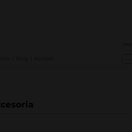
nfolinia: +48
folinia2: +4
erwis: +48 
Ofert
któw
Blog
Kontakt
cesoria