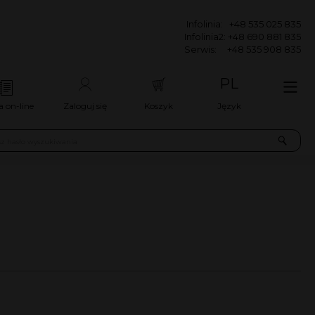
 535 025 835
8 690 881 835
535 908 835
PL
a on-line
Zaloguj się
Koszyk
Język