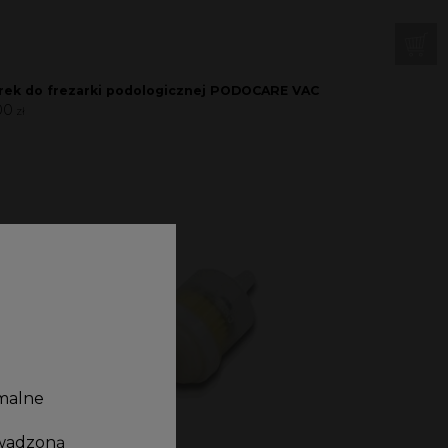
ek do frezarki podologicznej PODOCARE VAC
00
zł
rmalne
owadzoną