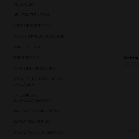
IPL, LASERY
INFUZJA TLENOWA
KARBOKSYTERAPIA
KOMBAJNY KOSMETYCZNE
KRIOLIPOLIZA
KRIOTERAPIA
Pelota
35,00
z
LAMPY/DIAGNOSTYKA
URZĄDZENIE LIPO LASER
LIPOLASER
LIPOSUKCJA
ULTRADŹWIĘKOWA
MAKIJAŻ PERMANENTNY
MASAŻ BAMBUSAMI
Akce
MASAŻ PODCIŚNIENIOWY