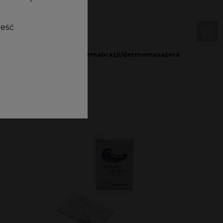
reść
tr zewnętrzny do mikrodermabrazji/dermomasażera
,00
zł