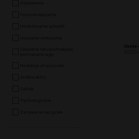
Odżywienie
Fotoodmładzanie
Modelowanie sylwetki
Usuwanie owłosienia
Dysza 
Usuwanie tatuażu/makijażu
30,00
permanentnego
Redukcja zmarszczek
Analiza skóry
Cellulit
Trychologiczne
Zamykanie naczynek