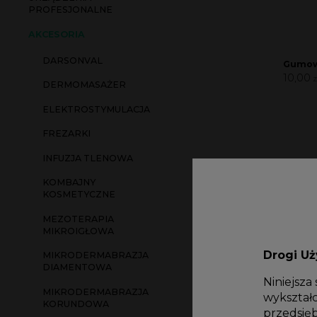
PROFESJONALNE
AKCESORIA
DARSONVAL
Gumow
10,00
z
DERMOMASAŻER
ELEKTROSTYMULACJA
FREZARKI
INFUZJA TLENOWA
KOMBAJNY
KOSMETYCZNE
MEZOTERAPIA
MIKROIGŁOWA
Drogi U
MIKRODERMABRAZJA
DIAMENTOWA
Niniejsza
MIKRODERMABRAZJA
wykształc
KORUNDOWA
przedsię