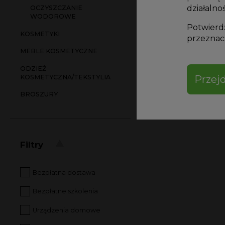
działalnoś
OCZYSZCZANIE
WODOROWE
Potwierdź
KOSMETYKI
przeznacz
MEBLE KOSMETYCZNE
Kartri
18,00
z
ODZIEŻ
KOSMETYCZNA/TEKSTYLIA
Przejd
BROSZURY
Filtry
Bezpłatna dostawa
Bezpłatne szkolenia
Urządzenia domowe