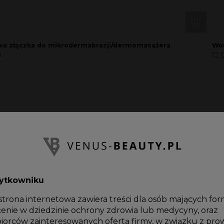
a złączka do mikrodermabrazji/dermomasażera
Wor
12,
ł
żytkowniku
 strona internetowa zawiera treści dla osób mających fo
enie w dziedzinie ochrony zdrowia lub medycyny, oraz
biorców zainteresowanych ofertą firmy, w związku z pr