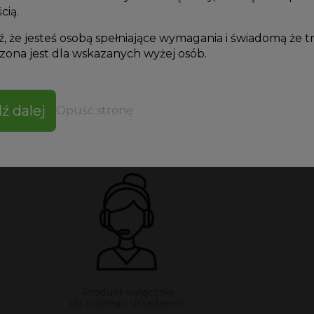
cią.
, że jesteś osobą spełniające wymagania i świadomą że t
ona jest dla wskazanych wyżej osób.
dż Mezoterapia Mikroigłowa Frakcyjna 2,5mm
Fil
20
ł
ź dalej
Opuść stronę