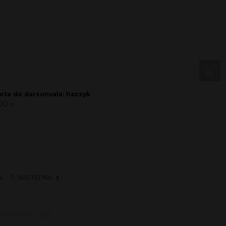
ota do darsonvala: haczyk
00
zł
4
5
NASTĘPNA
ńcówki, itp)