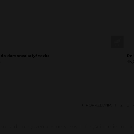
 do darsonvala: łyżeczka
Pel
35,
ł
POPRZEDNIA
1
2
3
soria do urządzeń kosmetycznych (części zamienne, ko