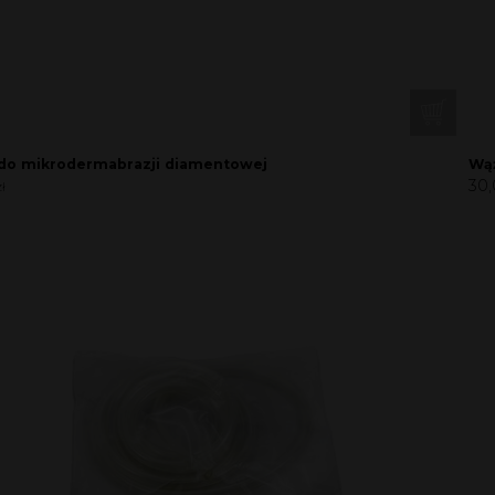
do mikrodermabrazji diamentowej
Wąż
30
zł