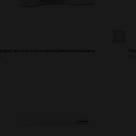
(1,8m) do mikrodermabrazji/dermomasażera
Fil
30
zł