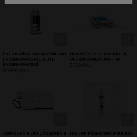
iSOl Overline URZĄDZENIE DO
BEAUTY CUBE LIPOSUKCJA
ENDERMOMASAŻU ELITE
ULTRADŹWIĘKOWA + IR
ENDERMOMASAŻ
3899,00
zł
84900,00
zł
ADIPOLOGIE LFU URZĄDZENIE
ISOL RF FRAKCYJNY EMULSJA