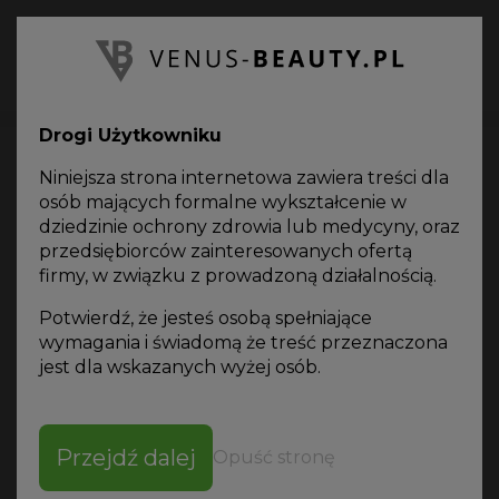
PL
Oferta
on-line
Drogi Użytkowniku
Niniejsza strona internetowa zawiera treści dla
osób mających formalne wykształcenie w
dziedzinie ochrony zdrowia lub medycyny, oraz
przedsiębiorców zainteresowanych ofertą
Katalog produktów
firmy, w związku z prowadzoną działalnością.
Potwierdź, że jesteś osobą spełniające
wymagania i świadomą że treść przeznaczona
jest dla wskazanych wyżej osób.
SORTUJ WG
Przejdź dalej
Opuść stronę