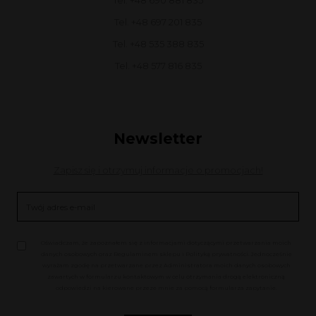
Tel. +48 697 201 835
Tel. +48 535 388 835
Tel. +48 577 816 835
Newsletter
Zapisz się i otrzymuj informacje o promocjach!
Oświadczam, że zapoznałem się z informacjami dotyczącymi przetwarzania moich
danych osobowych oraz Regulaminem sklepu i Polityką prywatności. Jednocześnie
wyrażam zgodę na przetwarzane przez Administratora moich danych osobowych
zawartych w formularzu kontaktowym w celu otrzymania drogą elektroniczną
odpowiedzi na kierowane przeze mnie za pomocą formularza zapytanie.