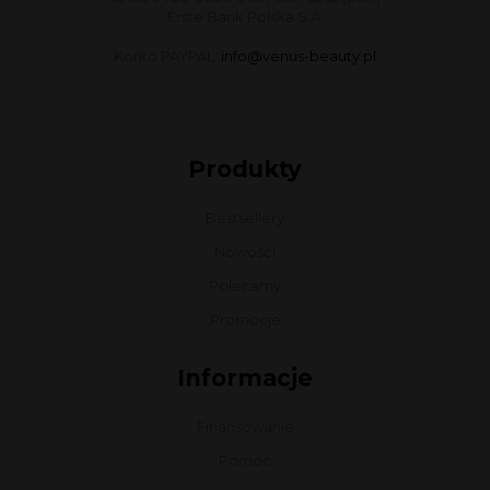
Erste Bank Polska S.A.
Konto PAYPAL:
info@venus-beauty.pl
Produkty
Bestsellery
Nowości
Polecamy
Promocje
Informacje
Finansowanie
Pomoc