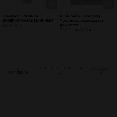
FERRI ROLLSHAPER
RESPImask - Osobisty,
ENDERMOMASAŻ MANUALNY
Turbinowy oczyszczacz
6900,00
powietrza
zł
79,00
449,00
zł
zł
6
7
8
9
10
11
12
13
14
15
NASTĘPNA
POPRZEDNIA
16