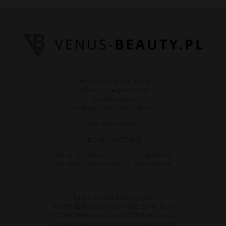
Venus Michał Matuszak
Adres: ul. Legionów 52
62-800 Kalisz
Godziny pracy: 8:00-16:00
NIP: 6182080633
REGON: 301571853
NR REJESTROWY GIOŚ: E0012909W
NR REJESTROWY BDO: 000508336
Numery kont bankowych:
11 1090 1128 0000 0001 1493 0974 (PLN)
97 1090 1128 0000 0001 3371 3282 (USD)
55 1090 1128 0000 0001 3371 3262 (EUR)