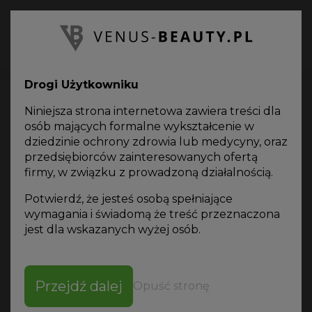
PL
Oferta
on-line
Drogi Użytkowniku
Niniejsza strona internetowa zawiera treści dla
osób mających formalne wykształcenie w
dziedzinie ochrony zdrowia lub medycyny, oraz
przedsiębiorców zainteresowanych ofertą
Katalog produktów
firmy, w związku z prowadzoną działalnością.
Potwierdź, że jesteś osobą spełniające
wymagania i świadomą że treść przeznaczona
jest dla wskazanych wyżej osób.
SORTUJ WG
Przejdź dalej
Opuść stronę