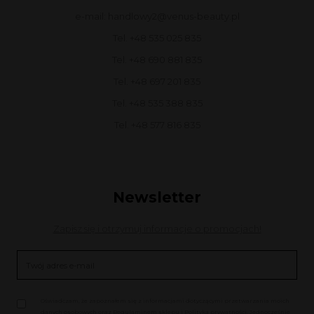
e-mail: handlowy2@venus-beauty.pl
Tel. +48 535 025 835
Tel. +48 690 881 835
Tel. +48 697 201 835
Tel. +48 535 388 835
Tel. +48 577 816 835
Newsletter
Zapisz się i otrzymuj informacje o promocjach!
Oświadczam, że zapoznałem się z informacjami dotyczącymi przetwarzania moich
danych osobowych oraz Regulaminem sklepu i Polityką prywatności. Jednocześnie