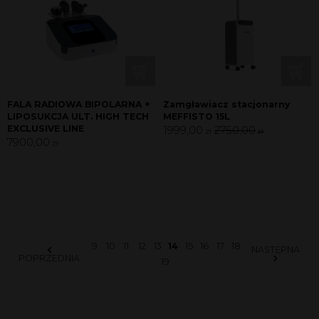
FALA RADIOWA BIPOLARNA +
Zamgławiacz stacjonarny
LIPOSUKCJA ULT. HIGH TECH
MEFFISTO 15L
EXCLUSIVE LINE
1999,00
2750,00
zł
zł
7900,00
zł
9
10
11
12
13
14
15
16
17
18
NASTĘPNA
POPRZEDNIA
19