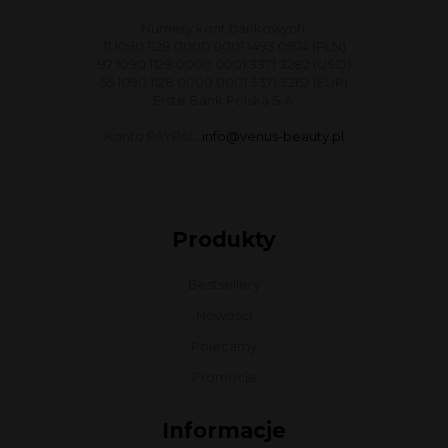
Numery kont bankowych:
11 1090 1128 0000 0001 1493 0974 (PLN)
97 1090 1128 0000 0001 3371 3282 (USD)
55 1090 1128 0000 0001 3371 3262 (EUR)
Erste Bank Polska S.A.
Konto PAYPAL:
info@venus-beauty.pl
Produkty
Bestsellery
Nowości
Polecamy
Promocje
Informacje