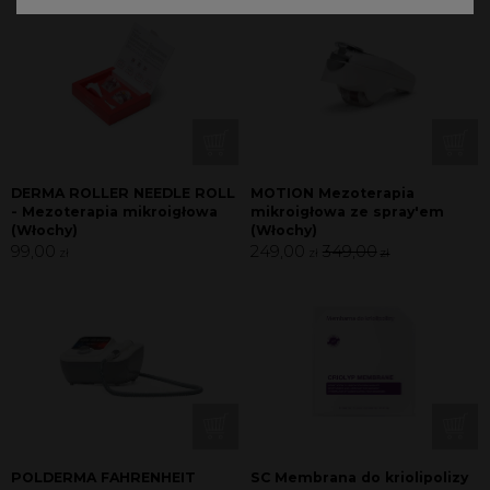
DERMA ROLLER NEEDLE ROLL
MOTION Mezoterapia
- Mezoterapia mikroigłowa
mikroigłowa ze spray'em
(Włochy)
(Włochy)
99,00
249,00
349,00
zł
zł
zł
POLDERMA FAHRENHEIT
SC Membrana do kriolipolizy