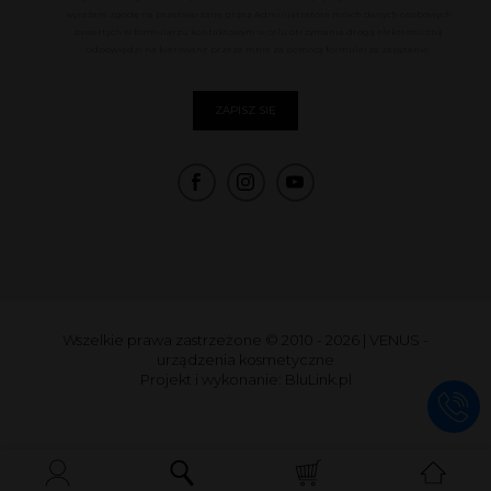
wyrażam zgodę na przetwarzane przez Administratora moich danych osobowych
zawartych w formularzu kontaktowym w celu otrzymania drogą elektroniczną
odpowiedzi na kierowane przeze mnie za pomocą formularza zapytanie.
Wszelkie prawa zastrzeżone © 2010 - 2026
|
VENUS -
urządzenia kosmetyczne
Projekt i wykonanie:
BluLink.pl